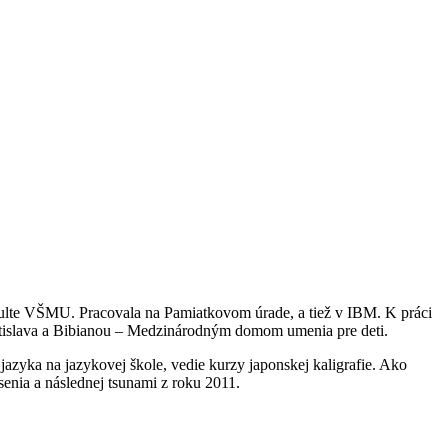
kulte VŠMU. Pracovala na Pamiatkovom úrade, a tiež v IBM. K práci
ratislava a Bibianou – Medzinárodným domom umenia pre deti.
azyka na jazykovej škole, vedie kurzy japonskej kaligrafie. Ako
enia a následnej tsunami z roku 2011.