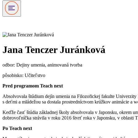
Teach 500
Jana Tenczer Juránková
odbor: Dejiny umenia, animovaná tvorba
pôsobisko: Učiteľstvo
Pred programom Teach next
Absolvovala štúdium dejín umenia na Filozofickej fakulte Univerzit
s deťmi a mládežou sa dostala prostredníctvom krúžkov animácie a 
Keďže časť štúdia základnej školy absolvovala v Japonsku, okrem ume
dobrovoľníčka strávila v roku 2016 štvrť roka v Japonsku, v oblasti
Po Teach next