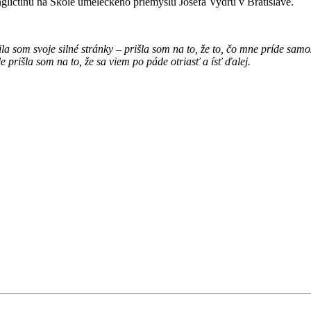
angličtinu na Škole umeleckého priemyslu Josefa Vydru v Bratislave.
la som svoje silné stránky
–
prišla som na to, že to, čo mne príde samo
e prišla som na to, že sa viem po páde otriasť a ísť ďalej.