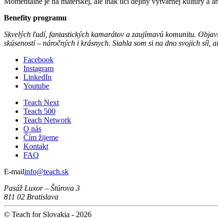
Momentálne je na materskej, ale inak učí dejiny výtvarnej kultúry a 
Benefity programu
Skvelých ľudí, fantastických kamarátov a zaujímavú komunitu. Objavi
skúseností
–
náročných i krásnych. Siahla som si na dno svojich síl, al
Facebook
Instagram
LinkedIn
Youtube
Teach Next
Teach 500
Teach Network
O nás
Čím žijeme
Kontakt
FAQ
E-mail
info@teach.sk
Pasáž Luxor – Štúrova 3
811 02 Bratislava
© Teach for Slovakia - 2026