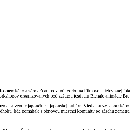
y Komenského a zároveň animovanú tvorbu na Filmovej a televíznej fa
workshopov organizovaných pod záštitou festivalu Bienále animácie B
nia sa venuje japončine a japonskej kultúre. Viedla kurzy japonského j
 Tóhoku, kde pomáhala s obnovou miestnej komunity po zásahu zemetras