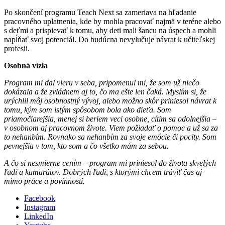
Po skončení programu Teach Next sa zameriava na hľadanie
pracovného uplatnenia, kde by mohla pracovať najmä v teréne alebo
s deťmi a prispievať k tomu, aby deti mali šancu na úspech a mohli
napĺňať svoj potenciál. Do budúcna nevylučuje návrat k učiteľskej
profesii.
Osobná vízia
Program mi dal vieru v seba, pripomenul mi, že som už niečo
dokázala a že zvládnem aj to, čo ma ešte len čaká. Myslím si, že
urýchlil môj osobnostný vývoj, alebo možno skôr priniesol návrat k
tomu, kým som istým spôsobom bola ako dieťa. Som
priamočiarejšia, menej si beriem veci osobne, cítim sa odolnejšia –
v osobnom aj pracovnom živote. Viem požiadať o pomoc a už sa za
to nehanbím. Rovnako sa nehanbím za svoje emócie či pocity. Som
pevnejšia v tom, kto som a čo všetko mám za sebou.
A čo si nesmierne cením – program mi priniesol do života skvelých
ľudí a kamarátov. Dobrých ľudí, s ktorými chcem tráviť čas aj
mimo práce a povinností.
Facebook
Instagram
LinkedIn