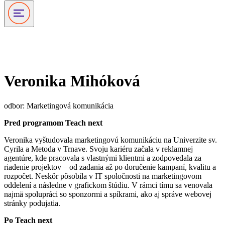
Teach 500
Veronika Mihóková
odbor: Marketingová komunikácia
Pred programom Teach next
Veronika vyštudovala marketingovú komunikáciu na Univerzite sv.
Cyrila a Metoda v Trnave. Svoju kariéru začala v reklamnej
agentúre, kde pracovala s vlastnými klientmi a zodpovedala za
riadenie projektov – od zadania až po doručenie kampaní, kvalitu a
rozpočet. Neskôr pôsobila v IT spoločnosti na marketingovom
oddelení a následne v grafickom štúdiu. V rámci tímu sa venovala
najmä spolupráci so sponzormi a spíkrami, ako aj správe webovej
stránky podujatia.
Po Teach next