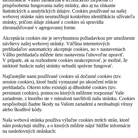
prispôsobenia fungovania našej stránky, ako aj na získanie
štatistických a analytických údajov. Cookies používané na našej
webovej stránke nám neumožňujú konkrétnu identifikáciu užívateľa
stránky, pričom údaje získané z cookies sú spravidla
zhromažďované v agregovanej forme.
Akceptácia cookies nie je nevyhnutnou požiadavkou pre umožnenie
návštevy našej webovej stránky. Väčšina internetových
prehliadačov automaticky akceptuje cookies, no v nastaveniach
Vášho prehliadača môžete tieto nastavenia ľubovoľne upraviť.
V prípade, ak sa rozhodnete cookies neakceptovať, je možné, že
niektoré funkcie našej stránky nebudú správne fungovať.
Najčastejšie nami používané cookies sú dočasné cookies (tzv.
session cookies), ktoré budú vymazané po ukončení relácie
prehliadača. Okrem toho existujú aj dlhodobé cookies (tzv.
persistant cookies), pomocou ktorých môžeme rozpoznať Vaše
zariadenie, z ktorého ste v minulosti navštívili našu stránku. Cookies
nespôsobujú žiadne škody na Vašom zariadení a neobsahujú vírusy
alebo škodlivé kódy.
Naša webová stránka používa výlučne cookies tretích strán, ktoré
nám poskytujú služby, a o ktorých môžete nájsť bližšie informácie
na nasledovných stránkach: