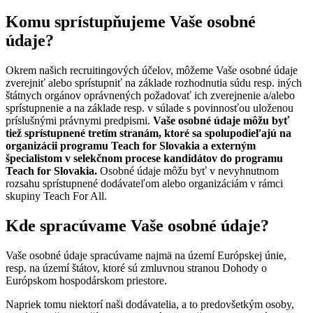
Komu sprístupňujeme Vaše osobné
údaje?
Okrem našich recruitingových účelov, môžeme Vaše osobné údaje
zverejniť alebo sprístupniť na základe rozhodnutia súdu resp. iných
štátnych orgánov oprávnených požadovať ich zverejnenie a/alebo
sprístupnenie a na základe resp. v súlade s povinnosťou uloženou
príslušnými právnymi predpismi.
Vaše osobné údaje môžu byť
tiež sprístupnené tretím stranám, ktoré sa spolupodieľajú na
organizácii programu Teach for Slovakia a externým
špecialistom v selekčnom procese kandidátov do programu
Teach for Slovakia.
Osobné údaje môžu byť v nevyhnutnom
rozsahu sprístupnené dodávateľom alebo organizáciám v rámci
skupiny Teach For All.
Kde spracúvame Vaše osobné údaje?
Vaše osobné údaje spracúvame najmä na území Európskej únie,
resp. na území štátov, ktoré sú zmluvnou stranou Dohody o
Európskom hospodárskom priestore.
Napriek tomu niektorí naši dodávatelia, a to predovšetkým osoby,