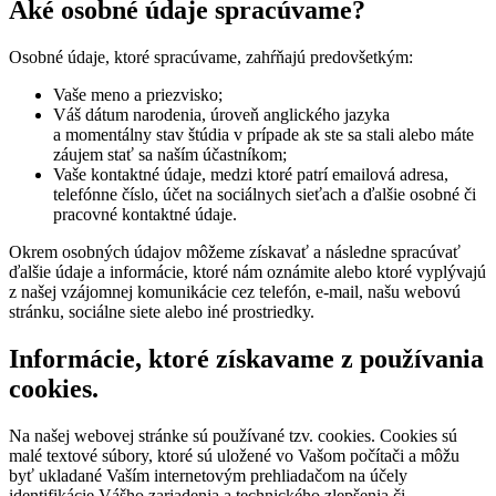
Aké osobné údaje spracúvame?
Osobné údaje, ktoré spracúvame, zahŕňajú predovšetkým:
Vaše meno a priezvisko;
Váš dátum narodenia, úroveň anglického jazyka
a momentálny stav štúdia v prípade ak ste sa stali alebo máte
záujem stať sa naším účastníkom;
Vaše kontaktné údaje, medzi ktoré patrí emailová adresa,
telefónne číslo, účet na sociálnych sieťach a ďalšie osobné či
pracovné kontaktné údaje.
Okrem osobných údajov môžeme získavať a následne spracúvať
ďalšie údaje a informácie, ktoré nám oznámite alebo ktoré vyplývajú
z našej vzájomnej komunikácie cez telefón, e-mail, našu webovú
stránku, sociálne siete alebo iné prostriedky.
Informácie, ktoré získavame z používania
cookies.
Na našej webovej stránke sú používané tzv. cookies. Cookies sú
malé textové súbory, ktoré sú uložené vo Vašom počítači a môžu
byť ukladané Vaším internetovým prehliadačom na účely
identifikácie Vášho zariadenia a technického zlepšenia či