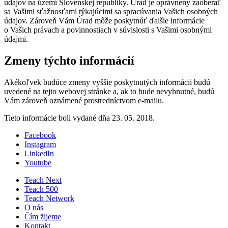
údajov na území Slovenskej republiky. Úrad je oprávnený zaoberať
sa Vašimi sťažnosťami týkajúcimi sa spracúvania Vašich osobných
údajov. Zároveň Vám Úrad môže poskytnúť ďalšie informácie
o Vašich právach a povinnostiach v súvislosti s Vašimi osobnými
údajmi.
Zmeny týchto informácií
Akékoľvek budúce zmeny vyššie poskytnutých informácii budú
uvedené na tejto webovej stránke a, ak to bude nevyhnutné, budú
Vám zároveň oznámené prostredníctvom e-mailu.
Tieto informácie boli vydané dňa 23. 05. 2018.
Facebook
Instagram
LinkedIn
Youtube
Teach Next
Teach 500
Teach Network
O nás
Čím žijeme
Kontakt