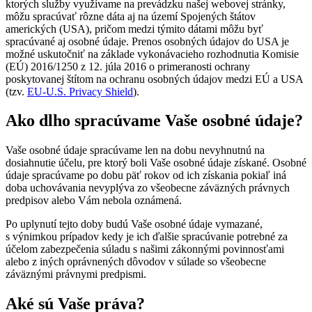
ktorých služby využívame na prevádzku našej webovej stránky,
môžu spracúvať rôzne dáta aj na území Spojených štátov
amerických (USA), pričom medzi týmito dátami môžu byť
spracúvané aj osobné údaje. Prenos osobných údajov do USA je
možné uskutočniť na základe vykonávacieho rozhodnutia Komisie
(EÚ) 2016/1250 z 12. júla 2016 o primeranosti ochrany
poskytovanej štítom na ochranu osobných údajov medzi EÚ a USA
(tzv.
EU-U.S. Privacy Shield
).
Ako dlho spracúvame Vaše osobné údaje?
Vaše osobné údaje spracúvame len na dobu nevyhnutnú na
dosiahnutie účelu, pre ktorý boli Vaše osobné údaje získané. Osobné
údaje spracúvame po dobu päť rokov od ich získania pokiaľ iná
doba uchovávania nevyplýva zo všeobecne záväzných právnych
predpisov alebo Vám nebola oznámená.
Po uplynutí tejto doby budú Vaše osobné údaje vymazané,
s výnimkou prípadov kedy je ich ďalšie spracúvanie potrebné za
účelom zabezpečenia súladu s našimi zákonnými povinnosťami
alebo z iných oprávnených dôvodov v súlade so všeobecne
záväznými právnymi predpismi.
Aké sú Vaše práva?