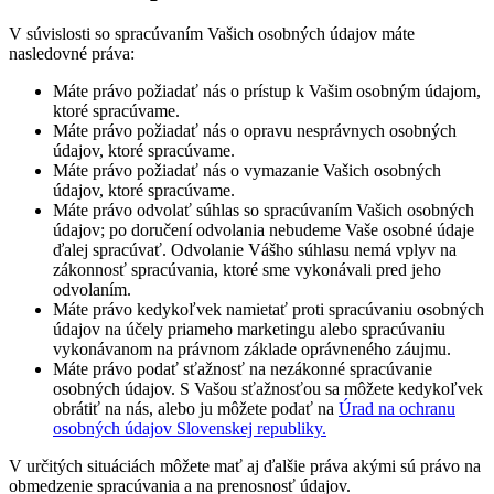
V súvislosti so spracúvaním Vašich osobných údajov máte
nasledovné práva:
Máte právo požiadať nás o prístup k Vašim osobným údajom,
ktoré spracúvame.
Máte právo požiadať nás o opravu nesprávnych osobných
údajov, ktoré spracúvame.
Máte právo požiadať nás o vymazanie Vašich osobných
údajov, ktoré spracúvame.
Máte právo odvolať súhlas so spracúvaním Vašich osobných
údajov; po doručení odvolania nebudeme Vaše osobné údaje
ďalej spracúvať. Odvolanie Vášho súhlasu nemá vplyv na
zákonnosť spracúvania, ktoré sme vykonávali pred jeho
odvolaním.
Máte právo kedykoľvek namietať proti spracúvaniu osobných
údajov na účely priameho marketingu alebo spracúvaniu
vykonávanom na právnom základe oprávneného záujmu.
Máte právo podať sťažnosť na nezákonné spracúvanie
osobných údajov. S Vašou sťažnosťou sa môžete kedykoľvek
obrátiť na nás, alebo ju môžete podať na
Úrad na ochranu
osobných údajov Slovenskej republiky.
V určitých situáciách môžete mať aj ďalšie práva akými sú právo na
obmedzenie spracúvania a na prenosnosť údajov.