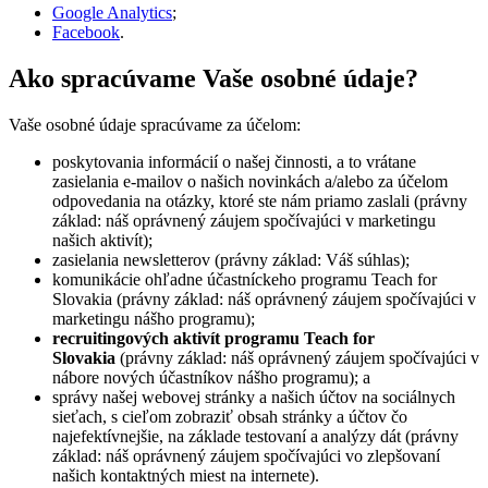
Google Analytics
;
Facebook
.
Ako spracúvame Vaše osobné údaje?
Vaše osobné údaje spracúvame za účelom:
poskytovania informácií o našej činnosti, a to vrátane
zasielania e-mailov o našich novinkách a/alebo za účelom
odpovedania na otázky, ktoré ste nám priamo zaslali (právny
základ: náš oprávnený záujem spočívajúci v marketingu
našich aktivít);
zasielania newsletterov (právny základ: Váš súhlas);
komunikácie ohľadne účastníckeho programu Teach for
Slovakia (právny základ: náš oprávnený záujem spočívajúci v
marketingu nášho programu);
recruitingových aktivít programu Teach for
Slovakia
(právny základ: náš oprávnený záujem spočívajúci v
nábore nových účastníkov nášho programu); a
správy našej webovej stránky a našich účtov na sociálnych
sieťach, s cieľom zobraziť obsah stránky a účtov čo
najefektívnejšie, na základe testovaní a analýzy dát (právny
základ: náš oprávnený záujem spočívajúci vo zlepšovaní
našich kontaktných miest na internete).