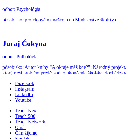
odbor: Psychológia
pôsobisko: projektová manažérka na Ministerstve školstva
Juraj Čokyna
odbor: Politológia
pôsobisko: Autor knihy "A okraje máš kde?"; Národný projekt,
ktorý rieši problém predčasného ukončenia školskej dochádzky
Facebook
Instagram
LinkedIn
Youtube
Teach Next
Teach 500
Teach Network
O nás
Čím žijeme
Kontakt