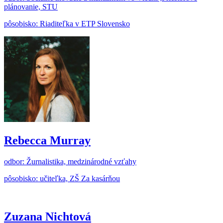
plánovanie, STU
pôsobisko: Riaditeľka v ETP Slovensko
Rebecca Murray
odbor: Žurnalistika, medzinárodné vzťahy
pôsobisko: učiteľka, ZŠ Za kasárňou
Zuzana Nichtová