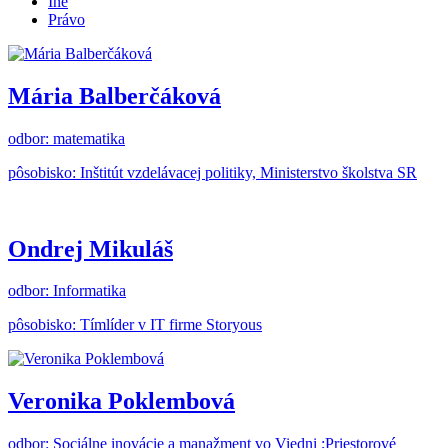
Iné
Právo
Mária Balberčáková
odbor: matematika
pôsobisko: Inštitút vzdelávacej politiky, Ministerstvo školstva SR
Ondrej Mikuláš
odbor: Informatika
pôsobisko: Tímlíder v IT firme Storyous
Veronika Poklembová
odbor: Sociálne inovácie a manažment vo Viedni ;Priestorové