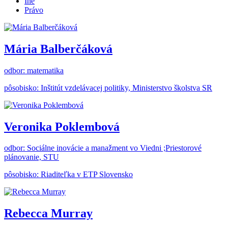
Iné
Právo
Mária Balberčáková
odbor: matematika
pôsobisko: Inštitút vzdelávacej politiky, Ministerstvo školstva SR
Veronika Poklembová
odbor: Sociálne inovácie a manažment vo Viedni ;Priestorové
plánovanie, STU
pôsobisko: Riaditeľka v ETP Slovensko
Rebecca Murray