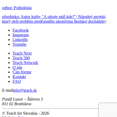
odbor: Politológia
pôsobisko: Autor knihy "A okraje máš kde?"; Národný projekt,
ktorý rieši problém predčasného ukončenia školskej dochádzky
Facebook
Instagram
LinkedIn
Youtube
Teach Next
Teach 500
Teach Network
O nás
Čím žijeme
Kontakt
FAQ
E-mail
info@teach.sk
Pasáž Luxor – Štúrova 3
811 02 Bratislava
© Teach for Slovakia - 2026