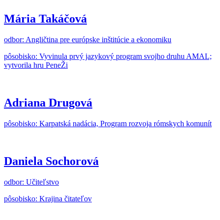
Mária Takáčová
odbor: Angličtina pre európske inštitúcie a ekonomiku
pôsobisko: Vyvinula prvý jazykový program svojho druhu AMAL;
vytvorila hru PeneŽi
Adriana Drugová
pôsobisko: Karpatská nadácia, Program rozvoja rómskych komunít
Daniela Sochorová
odbor: Učiteľstvo
pôsobisko: Krajina čitateľov