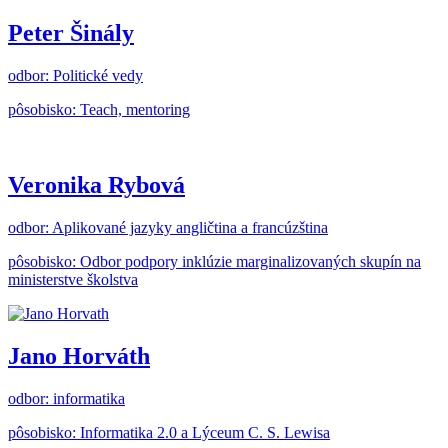
Peter Šinály
odbor: Politické vedy
pôsobisko: Teach, mentoring
Veronika Rybová
odbor: Aplikované jazyky angličtina a francúzština
pôsobisko: Odbor podpory inklúzie marginalizovaných skupín na
ministerstve školstva
Jano Horváth
odbor: informatika
pôsobisko: Informatika 2.0 a Lýceum C. S. Lewisa