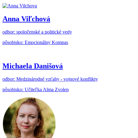
Anna Viľchová
odbor: spoločenské a politické vedy
pôsobisko: Emocionálny Kompas
Michaela Danišová
odbor: Medzinárodné vzťahy - vojnové konflikty
pôsobisko: Učiteľka Alma Zvolen