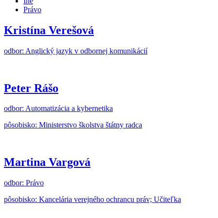
Iné
Právo
Kristína Verešová
odbor: Anglický jazyk v odbornej komunikácií
Peter Rášo
odbor: Automatizácia a kybernetika
pôsobisko: Ministerstvo školstva štátny radca
Martina Vargová
odbor: Právo
pôsobisko: Kancelária verejného ochrancu práv; Učiteľka